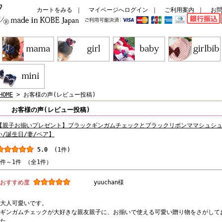
カートをみる
｜
マイページへログイン
｜
ご利用案内
｜
お
HOME
> お客様の声(レビュー投稿)
お客様の声(レビュー投稿)
【親子お揃いプレゼント】ブラックギンガムチェックとブラックリボンママシュシ
い/誕生日/妻/ペア】
5.0
(1件)
1件～1件 （全1件）
おすすめ度
yuuchan様
大人可愛いです。
ギンガムチェックが大好きな親友親子に、お揃いで使える可愛い贈り物をさがして
た。