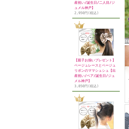
産祝い/誕生日/二人目/ジ
ュメル神戸】
2,950円(税込)
【親子お揃いプレゼント】
ベージュレースとベージュ
リボンのママシュシュ【出
産祝い/ペア/誕生日/ジュ
メル神戸】
3,850円(税込)