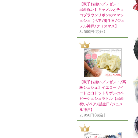
【親子お揃いプレゼント・
出産祝い】キャメルとチョ
コブラウンリボンのママシ
ュシュ【ペア/誕生日/ジュ
メル神戸/クリスマス】
3,500円(税込)
【親子お揃いプレゼント/高
級シュシュ】イエローツイ
ードと白ドットリボンのベ
ビーシュシュラトル【出産
祝い/ペア/誕生日/ジュメ
ル神戸】
2,950円(税込)