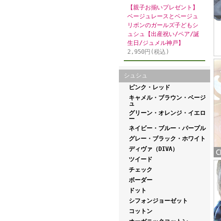
【親子お揃いプレゼント】
ベージュレースとベージュ
リボンのガールズ子どもシ
ュシュ【出産祝い/ペア/誕
生日/ジュメル神戸】
2,950円(税込)
シュシュ
ピンク・レッド
キャメル・ブラウン・ベージ
ュ
グリーン・オレンジ・イエロ
ー
ネイビー・ブルー・パープル
グレー・ブラック・ホワイト
ディヴァ（DIVA）
ツイード
チェック
ボーダー
ドット
シフォンジョーゼット
コットン