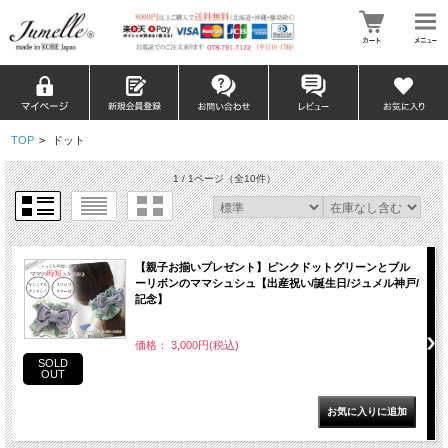
TOP
>
ドット
1 / 1ページ
（全10件）
【親子お揃いプレゼント】ピンクドットグリーンとブル
ーリボンのママシュシュ【出産祝い/誕生日/ジュメル神戸/
記念】
価格： 3,000円(税込)
SOLD
OUT