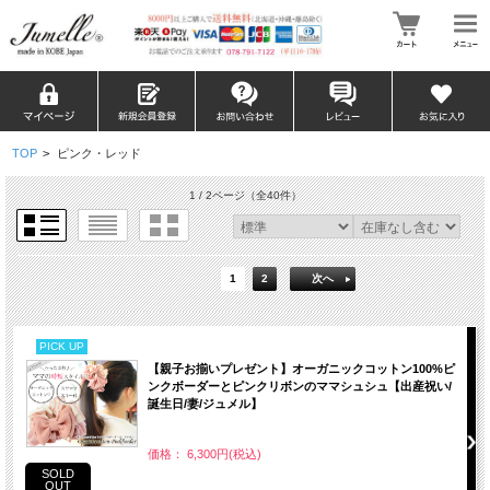
TOP
>
ピンク・レッド
1 / 2ページ
（全40件）
1
2
次へ
PICK UP
【親子お揃いプレゼント】オーガニックコットン100%ピ
ンクボーダーとピンクリボンのママシュシュ【出産祝い/
誕生日/妻/ジュメル】
価格： 6,300円(税込)
SOLD
OUT