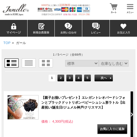
TOP
>
ガール
1 / 5ページ
（全88件）
1
2
3
4
5
次へ
【親子お揃いプレゼント】エレガントレオパードシフォ
ンとブラックドットリボンベビーシュシュ形ラトル【出
産祝い/誕生日/ジュメル神戸/クリスマス】
価格： 4,300円(税込)