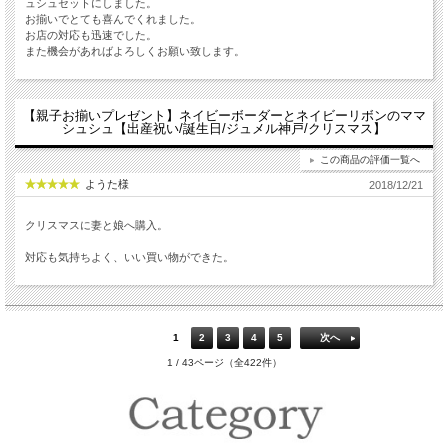
ュシュセットにしました。
お揃いでとても喜んでくれました。
お店の対応も迅速でした。
また機会があればよろしくお願い致します。
【親子お揃いプレゼント】ネイビーボーダーとネイビーリボンのママ
シュシュ【出産祝い/誕生日/ジュメル神戸/クリスマス】
この商品の評価一覧へ
ようた様
2018/12/21
クリスマスに妻と娘へ購入。
対応も気持ちよく、いい買い物ができた。
1
2
3
4
5
次へ
1 / 43ページ（全422件）