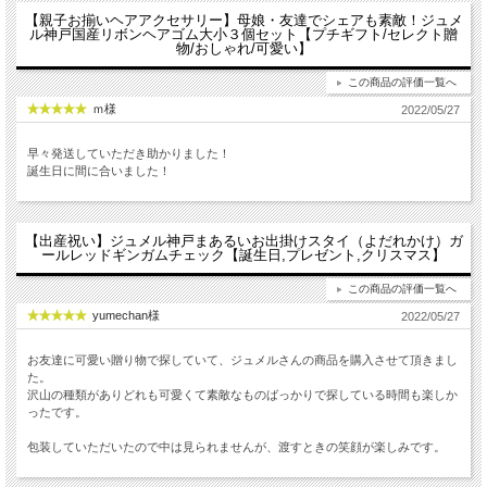
【親子お揃いヘアアクセサリー】母娘・友達でシェアも素敵！ジュメ
ル神戸国産リボンヘアゴム大小３個セット【プチギフト/セレクト贈
物/おしゃれ/可愛い】
この商品の評価一覧へ
ｍ様
2022/05/27
早々発送していただき助かりました！
誕生日に間に合いました！
【出産祝い】ジュメル神戸まあるいお出掛けスタイ（よだれかけ）ガ
ールレッドギンガムチェック【誕生日,プレゼント,クリスマス】
この商品の評価一覧へ
yumechan様
2022/05/27
お友達に可愛い贈り物で探していて、ジュメルさんの商品を購入させて頂きまし
た。
沢山の種類がありどれも可愛くて素敵なものばっかりで探している時間も楽しか
ったです。
包装していただいたので中は見られませんが、渡すときの笑顔が楽しみです。