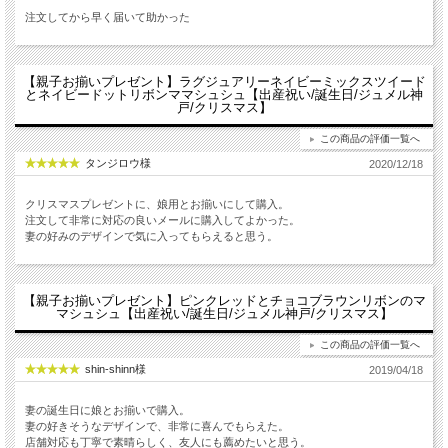
注文してから早く届いて助かった
【親子お揃いプレゼント】ラグジュアリーネイビーミックスツイード
とネイビードットリボンママシュシュ【出産祝い/誕生日/ジュメル神
戸/クリスマス】
この商品の評価一覧へ
タンジロウ様
2020/12/18
クリスマスプレゼントに、娘用とお揃いにして購入。
注文して非常に対応の良いメールに購入してよかった。
妻の好みのデザインで気に入ってもらえると思う。
【親子お揃いプレゼント】ピンクレッドとチョコブラウンリボンのマ
マシュシュ【出産祝い/誕生日/ジュメル神戸/クリスマス】
この商品の評価一覧へ
shin-shinn様
2019/04/18
妻の誕生日に娘とお揃いで購入。
妻の好きそうなデザインで、非常に喜んでもらえた。
店舗対応も丁寧で素晴らしく、友人にも薦めたいと思う。