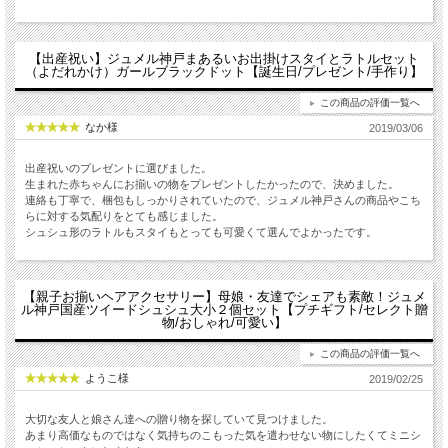
【出産祝い】ジュメル神戸まあるいお出掛けスタイとラトルセット
（よだれかけ）ガールブラックドット【誕生日/プレゼント/手作り】
この商品の評価一覧へ
なか様
2019/03/06
出産祝いのプレゼントに選びました。
生まれた赤ちゃんにお揃いの物をプレゼントしたかったので、決めました。
連絡も丁寧で、梱包もしっかりされていたので、ジュメル神戸さんの商品やこち
らに対する気配りをとても感じました。
シュシュ形のラトルもスタイもとっても可愛くて選んでよかったです。
【親子お揃いヘアアクセサリー】母娘・友達でシェアも素敵！ジュメ
ル神戸国産ツイードシュシュ大小２個セット【プチギフト/セレクト贈
物/おしゃれ/可愛い】
この商品の評価一覧へ
ようこ様
2019/02/25
大切な友人と娘さん達への贈り物を探していて見つけました。
あまり高価なものではなく気持ちのこもった気を遣わせない物にしたくてミニシ