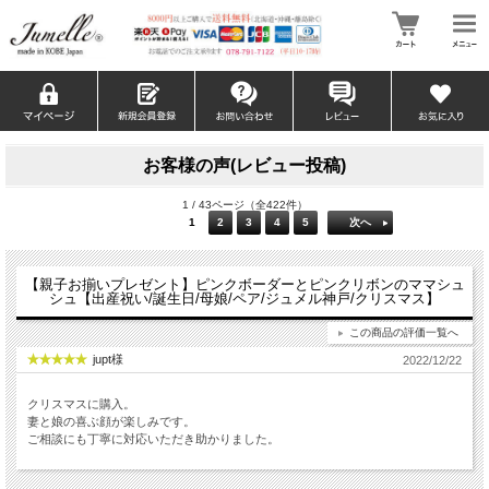
お客様の声(レビュー投稿)
1 / 43ページ（全422件）
1
2
3
4
5
次へ
【親子お揃いプレゼント】ピンクボーダーとピンクリボンのママシュ
シュ【出産祝い/誕生日/母娘/ペア/ジュメル神戸/クリスマス】
この商品の評価一覧へ
jupt様
2022/12/22
クリスマスに購入。
妻と娘の喜ぶ顔が楽しみです。
ご相談にも丁寧に対応いただき助かりました。