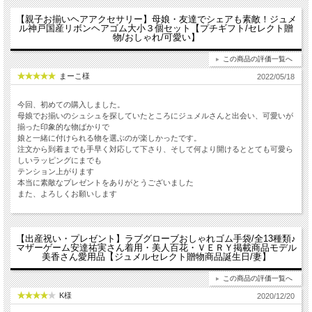
【親子お揃いヘアアクセサリー】母娘・友達でシェアも素敵！ジュメ
ル神戸国産リボンヘアゴム大小３個セット【プチギフト/セレクト贈
物/おしゃれ/可愛い】
この商品の評価一覧へ
まーこ様
2022/05/18
今回、初めての購入しました。
母娘でお揃いのシュシュを探していたところにジュメルさんと出会い、可愛いが
揃った印象的な物ばかりで
娘と一緒に付けられる物を選ぶのが楽しかったです。
注文から到着までも手早く対応して下さり、そして何より開けるととても可愛ら
しいラッピングにまでも
テンション上がります
本当に素敵なプレゼントをありがとうございました
また、よろしくお願いします
【出産祝い・プレゼント】ラブグローブおしゃれゴム手袋/全13種類♪
マザーゲーム安達祐実さん着用・美人百花・ＶＥＲＹ掲載商品モデル
美香さん愛用品【ジュメルセレクト贈物商品誕生日/妻】
この商品の評価一覧へ
K様
2020/12/20