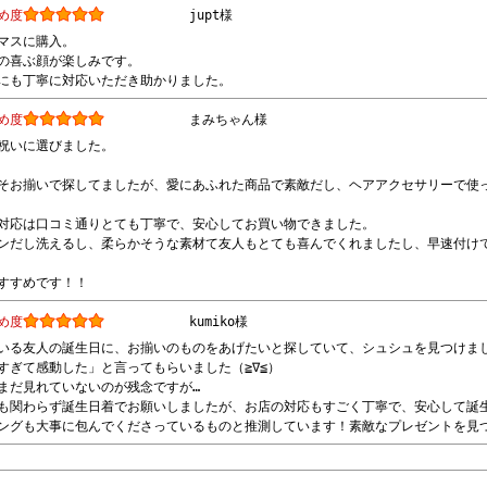
め度
jupt様
マスに購入。
の喜ぶ顔が楽しみです。
にも丁寧に対応いただき助かりました。
め度
まみちゃん様
祝いに選びました。
そお揃いで探してましたが、愛にあふれた商品で素敵だし、ヘアアクセサリーで使
対応は口コミ通りとても丁寧で、安心してお買い物できました。
ンだし洗えるし、柔らかそうな素材て友人もとても喜んでくれましたし、早速付け
すすめです！！
め度
kumiko様
いる友人の誕生日に、お揃いのものをあげたいと探していて、シュシュを見つけま
すぎて感動した」と言ってもらいました（≧∇≦）
まだ見れていないのが残念ですが…
も関わらず誕生日着でお願いしましたが、お店の対応もすごく丁寧で、安心して誕
ングも大事に包んでくださっているものと推測しています！素敵なプレゼントを見つけ