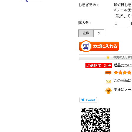
お急ぎ発送:
最短日お急
※メール便
購入数:
在庫
○
返品につい
この商品に
友達にメー