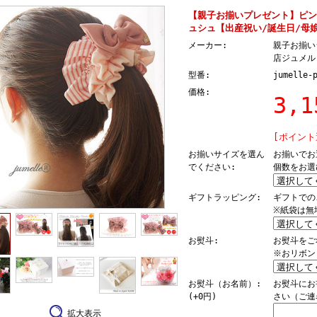
【親子お揃いプレゼント】ピン
ュシュ【出産祝い/誕生日/母
メーカー:
親子お揃い
店ジュメル【
型番:
jumelle-
価格:
3,
[ポイント
お揃いサイズを選ん
お揃いでお
でください:
個数をお選
ギフトラッピング:
ギフトでの
※紙袋は無
お熨斗:
お熨斗をご
※おリボン
お熨斗（お名前）:
お熨斗にお
(+0円)
さい（ご連
拡大表示