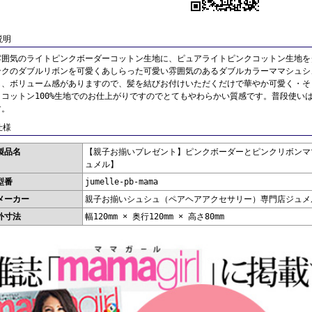
説明
雰囲気のライトピンクボーダーコットン生地に、ピュアライトピンクコットン生地を
ンクのダブルリボンを可愛くあしらった可愛い雰囲気のあるダブルカラーママシュシ
し、ボリューム感がありますので、髪を結びお付けいただくだけで華やか可愛く・そ
。コットン100%生地でのお仕上がりですのでとてもやわらかい質感です。普段使い
す。
仕様
製品名
【親子お揃いプレゼント】ピンクボーダーとピンクリボンマ
ュメル】
型番
jumelle-pb-mama
メーカー
親子お揃いシュシュ（ペアヘアアクセサリー）専門店ジュメル【
外寸法
幅120mm × 奥行120mm × 高さ80mm