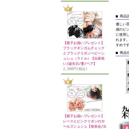
■ 商品
優しい
感のピ
に使用
れます
【親子お揃いプレゼント】
すめで
ブラックギンガムチェック
■ 商品
とブラックリボンベビーシ
ュシュ（ラトル）【出産祝
い/誕生日/妻/ペア】
2,500円(税込)
【親子お揃いプレゼント】
レースとピンクリボンのガ
ールズシュシュ【発表会/出