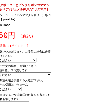
クボーダーとピンクリボンのママシ
娘/ペア/ジュメル神戸/クリスマス】
シュシュ（ペアヘアアクセサリー）専門
jumelle】
pb-mama
150円
(税込)
還元 31ポイント～]
選びいただけます。ご希望の場合は必要
び下さい。
ご注文の場合、お選び下さい。
地白色、ロゴ無しです。
希望の場合表書きをお選び下さい。
との併用はできません
書きするご発送者様お名前をお書きくだ
名も承ります）