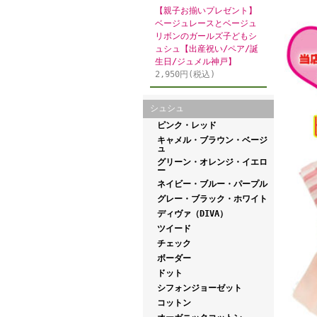
【親子お揃いプレゼント】
ベージュレースとベージュ
リボンのガールズ子どもシ
ュシュ【出産祝い/ペア/誕
生日/ジュメル神戸】
2,950円(税込)
シュシュ
ピンク・レッド
キャメル・ブラウン・ベージ
ュ
グリーン・オレンジ・イエロ
ー
ネイビー・ブルー・パープル
グレー・ブラック・ホワイト
ディヴァ（DIVA）
ツイード
チェック
ボーダー
ドット
シフォンジョーゼット
コットン