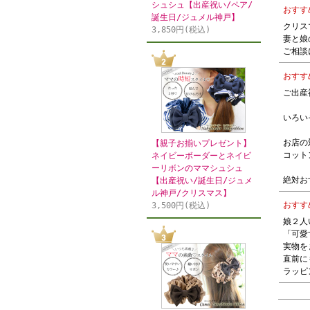
シュシュ【出産祝い/ペア/
おすす
誕生日/ジュメル神戸】
クリス
3,850円(税込)
妻と娘
ご相談
おすす
ご出産
いろい
お店の
【親子お揃いプレゼント】
コット
ネイビーボーダーとネイビ
ーリボンのママシュシュ
絶対お
【出産祝い/誕生日/ジュメ
ル神戸/クリスマス】
おすす
3,500円(税込)
娘２人
「可愛
実物を
直前に
ラッピ