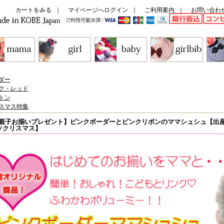
カートをみる
｜
マイページへログイン
｜
ご利用案内
｜
お問い合わ
ダー
ク・レッド
トン
スマス特集
親子お揃いプレゼント】ピンクボーダーとピンクリボンのママシュシュ【出産
/クリスマス】