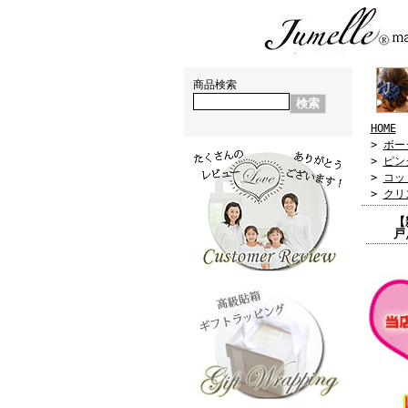
親子お揃いシュシュ（ペアヘアアクセサリー)専門店 ジュメル神戸【jumelle】
神戸からおしゃれお揃い出産祝い・お誕生日プレゼントに親子・ペアヘアアクセサリー通販ブランド
商品検索
HOME
>
ボー
>
ピン
>
コッ
>
クリ
【
戸