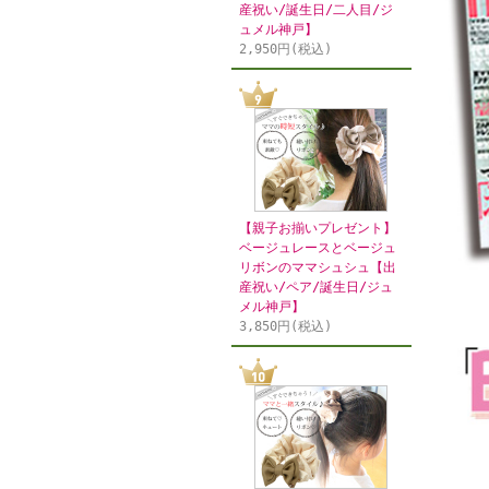
産祝い/誕生日/二人目/ジ
ュメル神戸】
2,950円(税込)
【親子お揃いプレゼント】
ベージュレースとベージュ
リボンのママシュシュ【出
産祝い/ペア/誕生日/ジュ
メル神戸】
3,850円(税込)