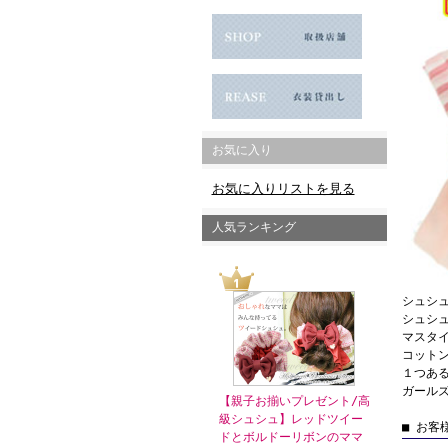
お気に入り
お気に入りリストを見る
人気ランキング
シュシ
シュシ
マスタ
コットン
１つあ
ガール
【親子お揃いプレゼント/高
級シュシュ】レッドツイー
■ お客
ドとボルドーリボンのママ