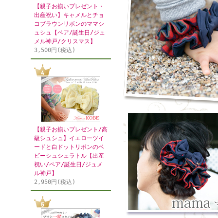
【親子お揃いプレゼント・
出産祝い】キャメルとチョ
コブラウンリボンのママシ
ュシュ【ペア/誕生日/ジュ
メル神戸/クリスマス】
3,500円(税込)
【親子お揃いプレゼント/高
級シュシュ】イエローツイ
ードと白ドットリボンのベ
ビーシュシュラトル【出産
祝い/ペア/誕生日/ジュメ
ル神戸】
2,950円(税込)