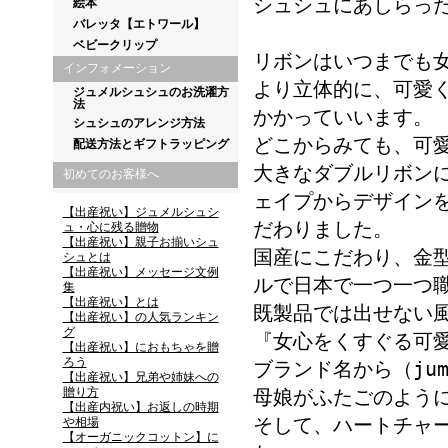
シュシュにあしらっ
絵本
バレッタ【エトワール】
ベビークリップ
リボンはいつまでも
インフォメーション
より立体的に、可愛く
ジュメルシュシュのお洗濯方
法
かかっていいます。
シュシュのアレンジ方法
どこからみても、可
配送方法とギフトラッピング
大きなダブルリボン
初めてのお客様へ
ェイプからデザイン
【出産祝い】ジュメルシュシ
だわりました。
ュ・心に残る贈物
【出産祝い】親子お揃いシュ
国産にこだわり、金
シュとは
【出産祝い】メッセージ文例
ルで日本で一つ一つ
集
【出産祝い】とは
既製品では出せない
【出産祝い】の人気ランキン
グ
『女心をくすぐる可
【出産祝い】におもちゃを贈
ろう
ブランド名から（jum
【出産祝い】兄弟や姉妹への
贈り方
母娘がふたごのよう
【出産内祝い】お返しの時期
そして、ハートチャ
や相場
【オーガニックコットン】に