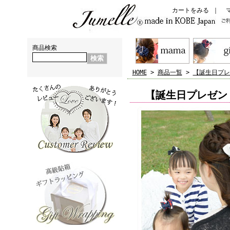
親子お揃いシュシュ（ペアヘアアクセサリー)専門店 ジュメル神戸【jumelle】
カートをみる
｜
神戸からおしゃれお揃い出産祝い・お誕生日プレゼントに親子・ペアヘアアクセサリー通販ブランド
商品検索
HOME
>
商品一覧
>
【誕生日プレ
【誕生日プレゼン