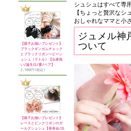
シュシュはすべて専
【ちょっと贅沢なシ
おしゃれなママと小
ジュメル神戸
ついて
【親子お揃いプレゼント】
ブラックギンガムチェック
とブラックリボンベビーシ
ュシュ（ラトル）【出産祝
い/誕生日/妻/ペア】
2,500円(税込)
【親子お揃いプレゼント】
レースとピンクリボンのガ
ールズシュシュ【発表会/出