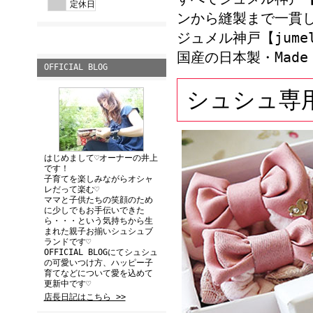
定休日
ンから縫製まで一貫
ジュメル神戸【jume
国産の日本製・Made 
OFFICIAL BLOG
シュシュ専
はじめまして♡オーナーの井上
です！
子育てを楽しみながらオシャ
レだって楽む♡
ママと子供たちの笑顔のため
に少しでもお手伝いできた
ら・・・という気持ちから生
まれた親子お揃いシュシュブ
ランドです♡
OFFICIAL BLOGにてシュシュ
の可愛いつけ方、ハッピー子
育てなどについて愛を込めて
更新中です♡
店長日記はこちら >>