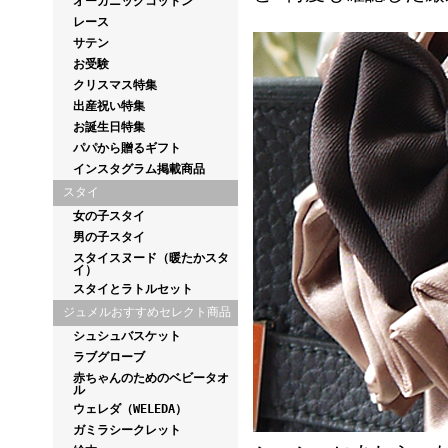
オーガニックコットン
レース
サテン
お受験
クリスマス特集
出産祝い特集
お誕生日特集
パパから贈るギフト
インスタグラム掲載商品
スタイ
女の子スタイ
男の子スタイ
スタイスヌード（暖たかスタ
イ）
スタイとラトルセット
ジュメルおすすめセレクト商品
シュシュバスケット
ラブグローブ
赤ちゃんのためのベビータオ
ル
ウェレダ（WELEDA）
ガミラシークレット