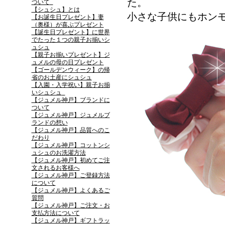
た。
ついて
【シュシュ】とは
小さな子供にもホン
【お誕生日プレゼント】妻
（奥様）が喜ぶプレゼント
【誕生日プレゼント】に世界
でたった１つの親子お揃いシ
ュシュ
【親子お揃いプレゼント】ジ
ュメルの母の日プレゼント
【ゴールデンウィーク】の帰
省のお土産にシュシュ
【入園・入学祝い】親子お揃
いシュシュ
【ジュメル神戸】ブランドに
ついて
【ジュメル神戸】ジュメルブ
ランドの想い
【ジュメル神戸】品質へのこ
だわり
【ジュメル神戸】コットンシ
ュシュのお洗濯方法
【ジュメル神戸】初めてご注
文されるお客様へ
【ジュメル神戸】ご登録方法
について
【ジュメル神戸】よくあるご
質問
【ジュメル神戸】ご注文・お
支払方法について
【ジュメル神戸】ギフトラッ