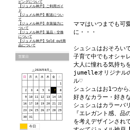
ピングについて
【ジュメル神戸】ご利用ガイ
ド
【ジュメル神戸】配送につい
て
ママはいつまでも可
【ジュメル神戸】衣装協力に
ついて
に・・・
【ジュメル神戸】返品・交換
について
【ジュメル神戸】Sold out商
品について
シュシュはおそろい
子育て中でもオシャ
営業日
大人に憧れる気持ち
＜
2026年8月
＞
jumelleオリジ
日
月
火
水
木
金
土
ル♡
1
シュシュはお1つか
2
3
4
5
6
7
8
好きなカラー・好き
9
10
11
12
13
14
15
シュシュはカラーバ
16
17
18
19
20
21
22
23
24
25
26
27
28
29
『エレガント感、品
30
31
を考えデザインされ
今日
すべてジュメル神戸【