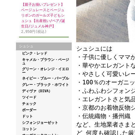
【親子お揃いプレゼント】
ベージュレースとベージュ
リボンのガールズ子どもシ
ュシュ【出産祝い/ペア/誕
生日/ジュメル神戸】
2,950円(税込)
シュシュ
シュシュには
ピンク・レッド
・子供に優しくママ
キャメル・ブラウン・ベージ
ュ
・華やかエレガント
グリーン・オレンジ・イエロ
・やさしく可愛いレ
ー
ネイビー・ブルー・パープル
・100％のオーガニ
グレー・ブラック・ホワイト
・ふわふわシフォン
ディヴァ（DIVA）
ツイード
・エレガントさと気
チェック
・京都のお着物反物
ボーダー
・伝統織物・播州織
ドット
シフォンジョーゼット
など、生地業者さま
コットン
ど 何度も確認した