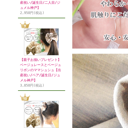
産祝い/誕生日/二人目/ジ
ュメル神戸】
2,950円(税込)
【親子お揃いプレゼント】
ベージュレースとベージュ
リボンのママシュシュ【出
産祝い/ペア/誕生日/ジュ
メル神戸】
3,850円(税込)