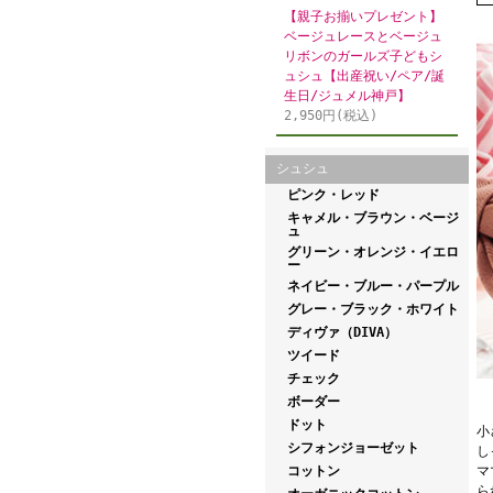
【親子お揃いプレゼント】
ベージュレースとベージュ
リボンのガールズ子どもシ
ュシュ【出産祝い/ペア/誕
生日/ジュメル神戸】
2,950円(税込)
シュシュ
ピンク・レッド
キャメル・ブラウン・ベージ
ュ
グリーン・オレンジ・イエロ
ー
ネイビー・ブルー・パープル
グレー・ブラック・ホワイト
ディヴァ（DIVA）
ツイード
チェック
ボーダー
ドット
小
シフォンジョーゼット
し
コットン
マ
ら