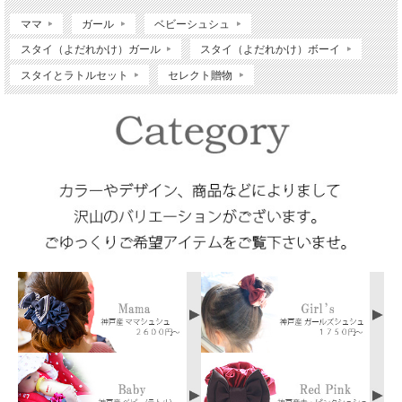
リボン：ポリエステル
※洗濯機・乾燥機不可・手洗いのみ
ママ
ガール
ベビーシュシュ
サイズ
スタイ（よだれかけ）ガール
スタイ（よだれかけ）ボーイ
直径：約21cm
スタイとラトルセット
セレクト贈物
前：約11cm/後：約7cm
首回り：約30～33cm
※よだれもれ防止のため、市販の一般的なスタイよりも、首回りが小さめでのお作
りでございます。
推奨年齢：生後すぐ～2歳まで 製造国：神戸（日本）