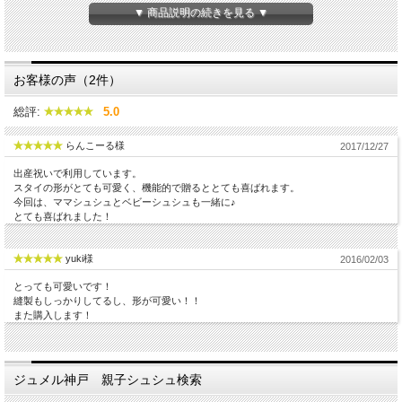
▼ 商品説明の続きを見る ▼
お客様の声（2件）
総評:
5.0
らんこーる様
2017/12/27
出産祝いで利用しています。
スタイの形がとても可愛く、機能的で贈るととても喜ばれます。
今回は、ママシュシュとベビーシュシュも一緒に♪
とても喜ばれました！
やさしい雰囲気の淡いピンクのギンガムチェックが品よくお嬢様スタイルでおしゃ
yuki様
2016/02/03
れな雰囲気のスタイ。
今までにないフロント止タイプのよだれかけで、前が２重になっているので、歯が
とっても可愛いです！
生えてきてよだれが多くなってきても、お洋服をしっかり守ってくれます。
縫製もしっかりしてるし、形が可愛い！！
よだれかけカラーにあわせた大きなぷっくりピンクリボンがとってもキュートで、
また購入します！
用途や場所を問わず品よく通年を通して使えます。
出産祝いやちょっとした贈物としても可愛く素敵です。
素材
ジュメル神戸 親子シュシュ検索
表生地：綿100％
裏生地：綿100%