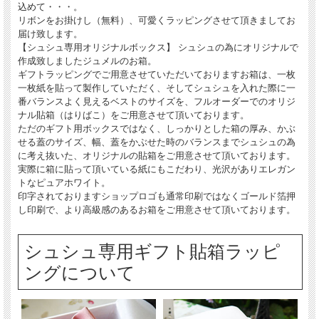
込めて・・・。
リボンをお掛けし（無料）、可愛くラッピングさせて頂きましてお
届け致します。
【シュシュ専用オリジナルボックス】 シュシュの為にオリジナルで
作成致しましたジュメルのお箱。
ギフトラッピングでご用意させていただいておりますお箱は、一枚
一枚紙を貼って製作していただく、そしてシュシュを入れた際に一
番バランスよく見えるベストのサイズを、フルオーダーでのオリジ
ナル貼箱（はりばこ）をご用意させて頂いております。
ただのギフト用ボックスではなく、しっかりとした箱の厚み、かぶ
せる蓋のサイズ、幅、蓋をかぶせた時のバランスまでシュシュの為
に考え抜いた、オリジナルの貼箱をご用意させて頂いております。
実際に箱に貼って頂いている紙にもこだわり、光沢がありエレガン
トなピュアホワイト。
印字されておりますショップロゴも通常印刷ではなくゴールド箔押
し印刷で、より高級感のあるお箱をご用意させて頂いております。
シュシュ専用ギフト貼箱ラッピ
ングについて