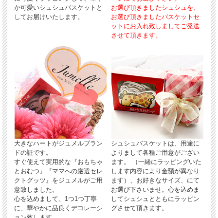
か可愛いシュシュバスケットと
お選び頂きましたシュシュを、
してお届けいたします。
お選び頂きましたバスケットセ
ットにお入れ致しましてご発送
させて頂きます。
大きなハートがジュメルブラン
シュシュバスケットは、用途に
ドの証です。
よりまして各種ご用意がござい
すぐ使えて実用的な『おもちゃ
ます。 （一緒にラッピングいた
とおむつ』『ママへの厳選セレ
します内容により金額が異なり
クトグッツ』をジュメルがご用
ます）、お好きなサイズ、にて
意致しました。
お選び下さいませ。心を込めま
心を込めまして、1つ1つ丁寧
してシュシュとともにラッピン
に、華やかに品良くデコレーシ
グさせて頂きます。
ョン致します。