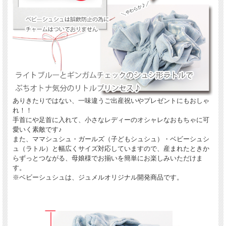
華やかな印象のクールで可愛い水色のライトブルーギンガムチェックのベビーシュ
シュ（ラトル）が入荷しました。
クールな中に優しいカラーリングの印象のベビーシュシュ（ラトル）は、色違いで
欲しくなってしまう可愛らしさ。
手首にや足首に入れて、小さなレディーのオシャレな初めてのおもちゃに可愛いく
素敵です♪
また、ママシュシュ・ガールズ（子どもシュシュ）・ベビーシュシュ（ラトル）と
幅広くサイズ対応していますので、母娘様でお揃いを簡単にお楽しみいただけま
す。
※ベビーシュシュは、ジュメルオリジナル開発商品です。
ありきたりではない、一味違うご出産祝いやプレゼントにもおしゃ
れ！！
手首にや足首に入れて、小さなレディーのオシャレなおもちゃに可
愛いく素敵です♪
また、ママシュシュ・ガールズ（子どもシュシュ）・ベビーシュシ
ュ（ラトル）と幅広くサイズ対応していますので、産まれたときか
らずっとつながる、母娘様でお揃いを簡単にお楽しみいただけま
す。
※ベビーシュシュは、ジュメルオリジナル開発商品です。