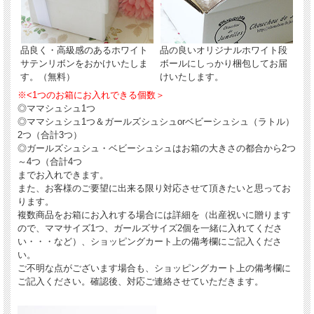
品良く・高級感のあるホワイト
品の良いオリジナルホワイト段
サテンリボンをおかけいたしま
ボールにしっかり梱包してお届
す。（無料）
けいたします。
※<1つのお箱にお入れできる個数＞
◎ママシュシュ1つ
◎ママシュシュ1つ＆ガールズシュシュorベビーシュシュ（ラトル）
2つ（合計3つ）
◎ガールズシュシュ・ベビーシュシュはお箱の大きさの都合から2つ
～4つ（合計4つ
までお入れできます。
また、お客様のご要望に出来る限り対応させて頂きたいと思ってお
ります。
複数商品をお箱にお入れする場合には詳細を（出産祝いに贈ります
ので、ママサイズ1つ、ガールズサイズ2個を一緒に入れてくださ
い・・・など）、ショッピングカート上の備考欄にご記入くださ
い。
ご不明な点がございます場合も、ショッピングカート上の備考欄に
ご記入ください。確認後、対応ご連絡させていただきます。