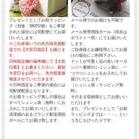
プレゼントとしてお箱ラッピン
メール便でのお届けも可能で
グ（別途：380円/箱）をご希望
す。
された場合には宅配便にてお届
メール便専用段ボール（現在は
けいたします。
ホワイト一色）にてお届けいた
※ご出産祝いでの先方様直接配
します。
送での【大安日指定】も賜りま
ご自身様とお嬢様用としてお届
す。
けの場合にご利用下さい。
日時指定欄の備考欄にて【大安
ドットが可愛く品の良いオーガ
日着】とお書きください。最短
ンジー素材のシュシュ袋に、一
大安日をお調べし、先方様直接
つづつシュシュをお入れしてお
発送させていただきます。
届けいたします。
※日時指定をご希望の場合には
（シュシュ袋：ラッピング無
宅配便配送となります。
料）
※お箱ラッピング無しの場合は
そのまま収納袋としてお使いい
すべてシュシュ袋（無料）にお
ただけます
入れしてお届けいたします。
また、プレゼントとして『お箱
清潔感のあるブランド配送用段
ラッピングまでは・・・』とい
ボールにてお届け致します。
う方にもぴったりです。