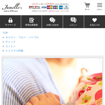
TOP
>
ネイビー・ブルー・パープル
>
チェック
>
コットン
>
クリスマス特集