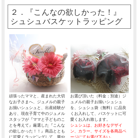
２．『こんなの欲しかった！』
シュシュバスケットラッピング
頑張ったママと、産まれた大切
お選び頂いた（料金；別途）ジ
なお子さまへ、ジュメルの親子
ュメルの親子お揃いシュシュ
お揃いシュシュと、出産経験が
を、シュシュ袋（無料）に品良
あり、現在子育て中のジュメル
くお入れして、バスケットに可
スタッフが『ママと子どものこ
愛くお入れ致します。
とを考えて』厳選した『こんな
シュシュは、お好きなデザイ
の欲しかった！！』商品ととも
ン、カラー、サイズを各商品ペ
に可愛くラッピングして、華や
ージにてお選び下さい。