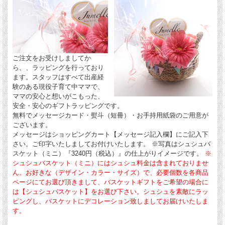
ご注文をお受けしましてか
ら、、ラッピングを行っており
ます。スタッフはすべて出産経
験のある現役子育て中ママで、
ママの安心と想いがこもった、
安全・安心のギフトラッピングです。
無料でメッセージカード・熨斗（短冊）・お手持用紙袋のご用意が
ございます。
メッセージはショッピングカート【メッセージ記入欄】にご記入下
さい。ご印字いたしましてお付けいたします。 ※写真はシュシュバ
スケット（ミニ）『3240円（税込）』の仕上がりイメージです。
※
シュシュバスケット（ミニ）にはシュシュ料金は含まれておりませ
ん。お好きな（デザイン・カラー・サイズ）で、必要個数を各商品
ページにてお選び頂きまして
、バスケットギフトをご希望の場合に
は
【シュシュバスケット】をお選び下さい。シュシュを素敵にラッ
ピングし、バスケットにデコレーション致しましてお届けいたしま
す。