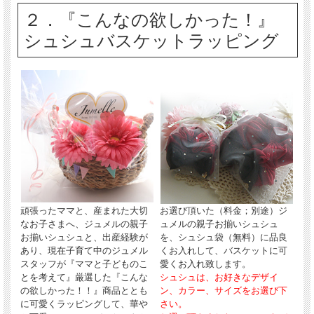
２．『こんなの欲しかった！』
シュシュバスケットラッピング
頑張ったママと、産まれた大切
お選び頂いた（料金；別途）ジ
なお子さまへ、ジュメルの親子
ュメルの親子お揃いシュシュ
お揃いシュシュと、出産経験が
を、シュシュ袋（無料）に品良
あり、現在子育て中のジュメル
くお入れして、バスケットに可
スタッフが『ママと子どものこ
愛くお入れ致します。
とを考えて』厳選した『こんな
シュシュは、お好きなデザイ
の欲しかった！！』商品ととも
ン、カラー、サイズをお選び下
に可愛くラッピングして、華や
さい。