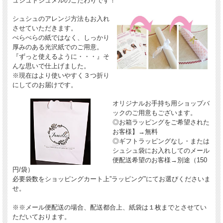
ュシュドジュメルのこだわりです！
シュシュのアレンジ方法もお入れ
させていただきます。
ぺらぺらの紙ではなく、しっかり
厚みのある光沢紙でのご用意。
『ずっと使えるように・・・』そ
んな思いで仕上げました。
※現在はより使いやすく３つ折り
にしてのお届けです。
オリジナルお手持ち用ショップバ
ックのご用意もございます。
◎お箱ラッピングをご希望された
お客様】→無料
◎ギフトラッピングなし・または
シュシュ袋にお入れしてのメール
便配送希望のお客様→別途（150
円/袋）
必要袋数をショッピングカート上”ラッピング”にてお選びくださいま
せ。
※※メール便配送の場合、配送都合上、紙袋は１枚までとさせてい
ただいております。