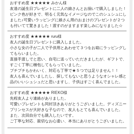
おすすめ度 ★★★★★ みかん様
友達の誕生日プレゼントに二人の娘さんとお揃いで購入しました！
ピンク色が好きで、明るく元気なイメージなのでこのシュシュにし
ました♪可愛いラッピングに娘さん用のおまけのプレゼントが２つ
も付いてて驚きました！渡すのがますます楽しみになりました☆
おすすめ度 ★★★★★ ruru様
友人の誕生日プレゼントに購入しました。
小さな女の子が二人で子供用とあわせて３つをお箱にラッピングし
てもらいました。
直接手渡しでと思い、自宅に送っていただきましたが、ギフトで、
すごく丁寧に梱包してもらっていました。
プチプチもかわいく、対応も丁寧で★５つでは足りません！！
友人も喜んでいましたし、探してもないと思うようなオシャレ感と
品のいいシュシュだと思いますし、子供はすごく喜んでました。
おすすめ度 ★★★★★ RIEKO様
先程友人より連絡がありました。
可愛いプレゼントも同封頂きありがとうございました。ディズニー
プリンセスが大好きな子なので、友人もとても喜んでいました。
また、次回自分でも購入したいです。
ご丁寧な対応、親切なお心遣い、本当にありがとうございました。