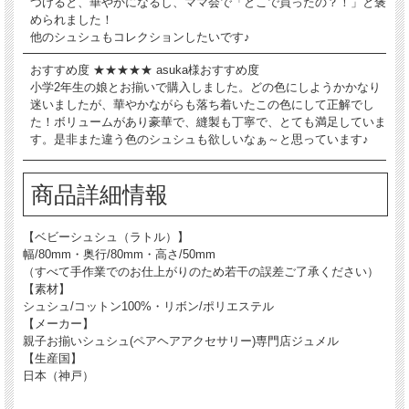
つけると、華やかになるし、ママ会で「どこで買ったの？！」と褒
められました！
他のシュシュもコレクションしたいです♪
おすすめ度 ★★★★★ asuka様おすすめ度
小学2年生の娘とお揃いで購入しました。どの色にしようかかなり
迷いましたが、華やかながらも落ち着いたこの色にして正解でし
た！ボリュームがあり豪華で、縫製も丁寧で、とても満足していま
す。是非また違う色のシュシュも欲しいなぁ～と思っています♪
商品詳細情報
【ベビーシュシュ（ラトル）】
幅/80mm・奥行/80mm・高さ/50mm
（すべて手作業でのお仕上がりのため若干の誤差ご了承ください）
【素材】
シュシュ/コットン100%・リボン/ポリエステル
【メーカー】
親子お揃いシュシュ(ペアヘアアクセサリー)専門店ジュメル
【生産国】
日本（神戸）