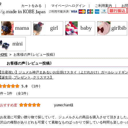
カートをみる
｜
マイページへログイン
｜
ご利用案内
｜
お
HOME
> お客様の声(レビュー投稿)
お客様の声(レビュー投稿)
【出産祝い】ジュメル神戸まあるいお出掛けスタイ（よだれかけ）ガールレッドギ
【誕生日,プレゼント,クリスマス】
5.0
(1件)
1件～1件 （全1件）
おすすめ度
yumechan様
お友達に可愛い贈り物で探していて、ジュメルさんの商品を購入させて頂きました
沢山の種類がありどれも可愛くて素敵なものばっかりで探している時間も楽しかっ