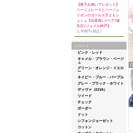
【親子お揃いプレゼント】
ベージュレースとベージュ
リボンのガールズ子どもシ
ュシュ【出産祝い/ペア/誕
生日/ジュメル神戸】
2,950円(税込)
シュシュ
ピンク・レッド
キャメル・ブラウン・ベージ
ュ
グリーン・オレンジ・イエロ
ー
ネイビー・ブルー・パープル
グレー・ブラック・ホワイト
ディヴァ（DIVA）
ツイード
チェック
ボーダー
ドット
シフォンジョーゼット
コットン