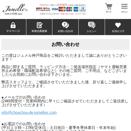
お問い合わせ
この度はジュメル神戸商品をご検討いただきまして誠にありがとうござい
ます！
商品に関するご質問、ラッピング方法・ご発送場所指定（ヤマト運輸営業
所止め希望・職場配送希望など）その他ご質問、ご不明点、などございま
したらお気軽にお問い合わせ下さいませ。
弊店スタッフより、ご確認させていただきました後、折り返しご連絡申し
上げさせていただきます。
●メールでのお問い合わせ
(24時間受付・営業時間内に早々にご確認させていただきましてご返信差し
上げさせていただきます）
info@chouchou-de-jumelles.com
●お電話でのお問い合わせ
(平日１０時～17時/定休日：土日祝日・夏季冬季休業日・年末年始)