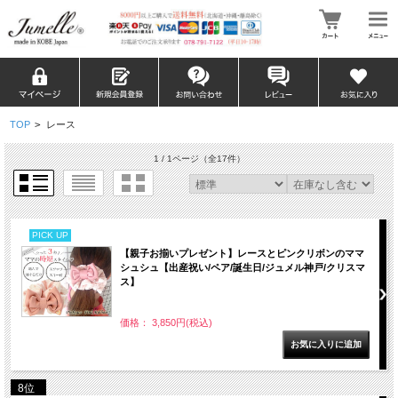
TOP
>
レース
1 / 1ページ
（全17件）
PICK UP
【親子お揃いプレゼント】レースとピンクリボンのママ
シュシュ【出産祝い/ペア/誕生日/ジュメル神戸/クリスマ
ス】
価格： 3,850円(税込)
8位