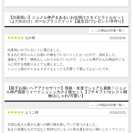
【出産祝い】ジュメル神戸まあるいお出掛けスタイとラトルセット
（よだれかけ）ガールブラックドット【誕生日/プレゼント/手作り】
この商品の評価一覧へ
なか様
2019/03/06
出産祝いのプレゼントに選びました。
生まれた赤ちゃんにお揃いの物をプレゼントしたかったので、決めました。
連絡も丁寧で、梱包もしっかりされていたので、ジュメル神戸さんの商品やこち
らに対する気配りをとても感じました。
シュシュ形のラトルもスタイもとっても可愛くて選んでよかったです。
【親子お揃いヘアアクセサリー】母娘・友達でシェアも素敵！ジュメ
ル神戸国産ツイードシュシュ大小２個セット【プチギフト/セレクト贈
物/おしゃれ/可愛い】
この商品の評価一覧へ
ようこ様
2019/02/25
大切な友人と娘さん達への贈り物を探していて見つけました。
あまり高価なものではなく気持ちのこもった気を遣わせない物にしたくてミニシ