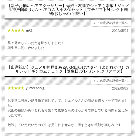
【親子お揃いヘアアクセサリー】母娘・友達でシェアも素敵！ジュメ
ル神戸国産リボンヘアゴム大小３個セット【プチギフト/セレクト贈
物/おしゃれ/可愛い】
この商品の評価一覧へ
ｍ様
2022/05/27
早々発送していただき助かりました！
誕生日に間に合いました！
【出産祝い】ジュメル神戸まあるいお出掛けスタイ（よだれかけ）ガ
ールレッドギンガムチェック【誕生日,プレゼント,クリスマス】
この商品の評価一覧へ
yumechan様
2022/05/27
お友達に可愛い贈り物で探していて、ジュメルさんの商品を購入させて頂きまし
た。
沢山の種類がありどれも可愛くて素敵なものばっかりで探している時間も楽しか
ったです。
包装していただいたので中は見られませんが、渡すときの笑顔が楽しみです。