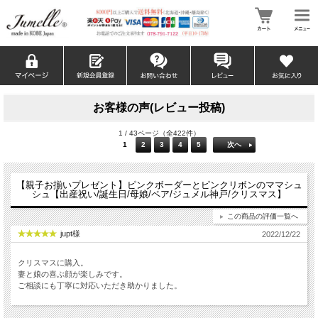
お客様の声(レビュー投稿)
1 / 43ページ（全422件）
1
2
3
4
5
次へ
【親子お揃いプレゼント】ピンクボーダーとピンクリボンのママシュ
シュ【出産祝い/誕生日/母娘/ペア/ジュメル神戸/クリスマス】
この商品の評価一覧へ
jupt様
2022/12/22
クリスマスに購入。
妻と娘の喜ぶ顔が楽しみです。
ご相談にも丁寧に対応いただき助かりました。