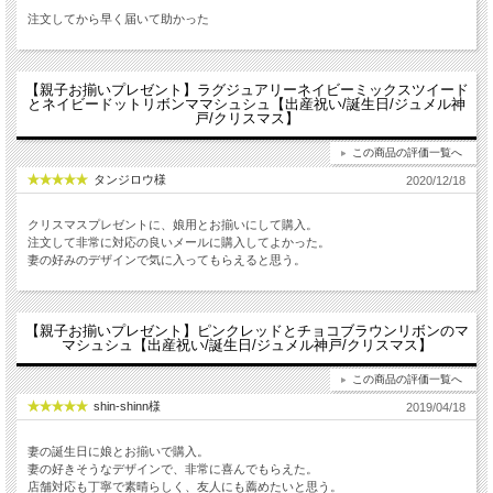
注文してから早く届いて助かった
【親子お揃いプレゼント】ラグジュアリーネイビーミックスツイード
とネイビードットリボンママシュシュ【出産祝い/誕生日/ジュメル神
戸/クリスマス】
この商品の評価一覧へ
タンジロウ様
2020/12/18
クリスマスプレゼントに、娘用とお揃いにして購入。
注文して非常に対応の良いメールに購入してよかった。
妻の好みのデザインで気に入ってもらえると思う。
【親子お揃いプレゼント】ピンクレッドとチョコブラウンリボンのマ
マシュシュ【出産祝い/誕生日/ジュメル神戸/クリスマス】
この商品の評価一覧へ
shin-shinn様
2019/04/18
妻の誕生日に娘とお揃いで購入。
妻の好きそうなデザインで、非常に喜んでもらえた。
店舗対応も丁寧で素晴らしく、友人にも薦めたいと思う。