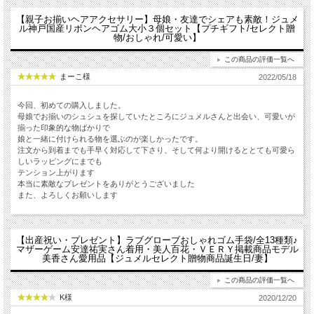
【親子お揃いヘアアクセサリー】母娘・友達でシェアも素敵！ジュメ
ル神戸国産リボンヘアゴム大小３個セット【プチギフト/セレクト贈
物/おしゃれ/可愛い】
この商品の評価一覧へ
まーこ様
2022/05/18
今回、初めての購入しました。
母娘でお揃いのシュシュを探していたところにジュメルさんと出会い、可愛いが
揃った印象的な物ばかりで
娘と一緒に付けられる物を選ぶのが楽しかったです。
注文から到着までも手早く対応して下さり、そして何より開けるととても可愛ら
しいラッピングにまでも
テンション上がります
本当に素敵なプレゼントをありがとうございました
また、よろしくお願いします
【出産祝い・プレゼント】ラブグローブおしゃれゴム手袋/全13種類♪
マザーゲーム安達祐実さん着用・美人百花・ＶＥＲＹ掲載商品モデル
美香さん愛用品【ジュメルセレクト贈物商品誕生日/妻】
この商品の評価一覧へ
K様
2020/12/20