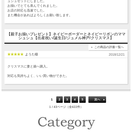
ュシュセットにしました。
お揃いでとても喜んでくれました。
お店の対応も迅速でした。
また機会があればよろしくお願い致します。
【親子お揃いプレゼント】ネイビーボーダーとネイビーリボンのママ
シュシュ【出産祝い/誕生日/ジュメル神戸/クリスマス】
この商品の評価一覧へ
ようた様
2018/12/21
クリスマスに妻と娘へ購入。
対応も気持ちよく、いい買い物ができた。
1
2
3
4
5
次へ
1 / 43ページ（全422件）