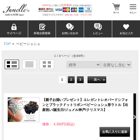
TOP
>
ベビーシュシュ
1 / 3ページ
（全48件）
1
2
3
次へ
【親子お揃いプレゼント】エレガントレオパードシフォ
ンとブラックドットリボンベビーシュシュ形ラトル【出
産祝い/誕生日/ジュメル神戸/クリスマス】
価格： 4,300円(税込)