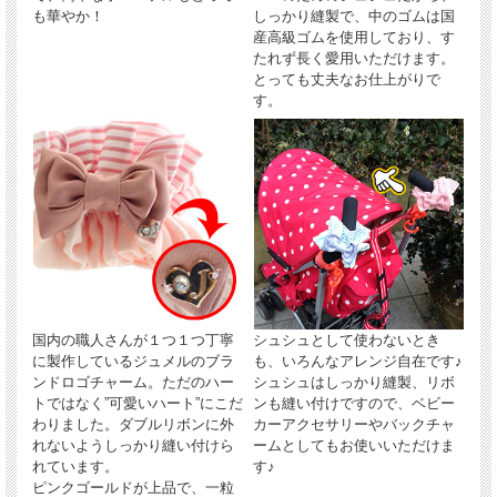
も華やか！
しっかり縫製で、中のゴムは国
産高級ゴムを使用しており、す
たれず長く愛用いただけます。
とっても丈夫なお仕上がりで
す。
国内の職人さんが１つ１つ丁寧
シュシュとして使わないとき
に製作しているジュメルのブラ
も、いろんなアレンジ自在です♪
ンドロゴチャーム。ただのハー
シュシュはしっかり縫製、リボ
トではなく”可愛いハート”にこだ
ンも縫い付けですので、ベビー
わりました。ダブルリボンに外
カーアクセサリーやバックチャ
れないようしっかり縫い付けら
ームとしてもお使いいただけま
れています。
す♪
ピンクゴールドが上品で、一粒