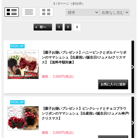
3 / 3ページ
（全51件）
前へ
1
2
3
PICK UP
【親子お揃いプレゼント】ハニーピンクとボルドーリボ
ンのママシュシュ【出産祝い/誕生日/ジュメル/クリスマ
ス】【送料半額対象】
価格： 3,500円(税込)
PICK UP
【親子お揃いプレゼント】ピンクレッドとチョコブラウ
ンリボンのママシュシュ【出産祝い/誕生日/ジュメル神戸/
クリスマス】
価格： 3,500円(税込)