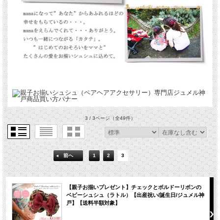
3 / 3ページ
（全49件）
前へ
1
2
3
【親子お揃いプレゼント】チェックとボルドーリボンの
ベビーシュシュ（ラトル）【出産祝い/誕生日/ジュメル神
戸】【送料半額対象】