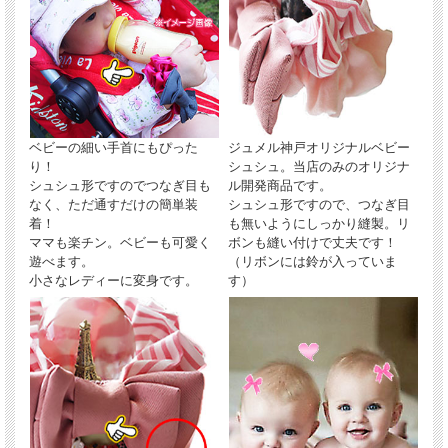
ベビーの細い手首にもぴった
ジュメル神戸オリジナルベビー
り！
シュシュ。当店のみのオリジナ
シュシュ形ですのでつなぎ目も
ル開発商品です。
なく、ただ通すだけの簡単装
シュシュ形ですので、つなぎ目
着！
も無いようにしっかり縫製。リ
ママも楽チン。ベビーも可愛く
ボンも縫い付けで丈夫です！
遊べます。
（リボンには鈴が入っていま
小さなレディーに変身です。
す）