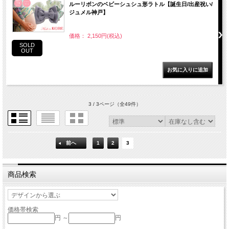
ルーリボンのベビーシュシュ形ラトル【誕生日/出産祝い/
ジュメル神戸】
価格： 2,150円(税込)
SOLD
OUT
3 / 3ページ
（全49件）
前へ
1
2
3
商品検索
価格帯検索
円 ～
円