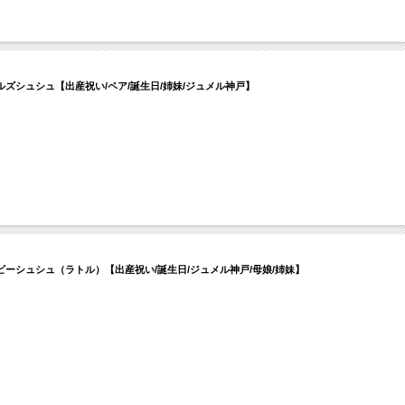
ズシュシュ【出産祝い/ペア/誕生日/姉妹/ジュメル神戸】
ーシュシュ（ラトル）【出産祝い/誕生日/ジュメル神戸/母娘/姉妹】