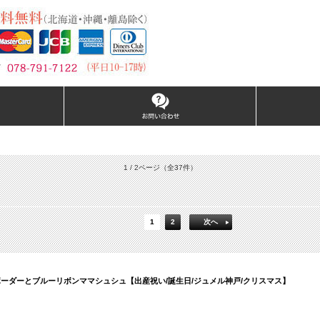
1 / 2ページ
（全37件）
1
2
次へ
ーダーとブルーリボンママシュシュ【出産祝い/誕生日/ジュメル神戸/クリスマス】