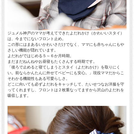
ジュメル神戸のママが考えてできたよだれかけ（かわいいスタイ）
は、今までにないフロント止め。
この形にはまあるいかわいさだけでなく、ママにも赤ちゃんにもや
さしい機能が隠れています。
よだれがではじめる５～６か月時期。
まだまだねんねやお昼寝もたくさんする時期です。
「後ろで止めると寝てしまうとスタイ（よだれかけ）を取りにく
い。前ならかんたんに外せてベビーにも安心。」現役ママだからこ
そわかる機能性もある可愛らしさ。
どこに向いても必ずよだれをキャッチして、たいせつなお洋服を守
ってくれますし、フロントは２枚重なってますから沢山のよだれを
吸収します。